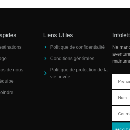
apides
Liens Utiles
Infolet
stinations
Politique de confidentialité
Ne manqu
aventure
age
Conditions générales
maintena
pos de nous
Politique de protection de la
vie privée
 équipe
joindre