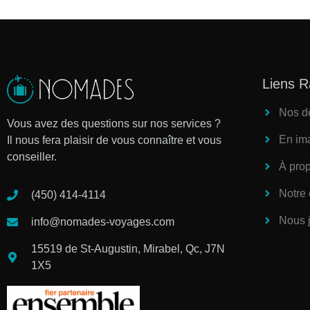
Liens R
Nos de
Vous avez des questions sur nos services ?
En im
Il nous fera plaisir de vous connaître et vous
conseiller.
À pro
Notre
(450) 414-4114
Nous 
info@nomades-voyages.com
15519 de St-Augustin, Mirabel, Qc, J7N
1X5